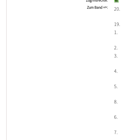
Zugriffsrechte
Zum Band =>
20
19
1
2
3
4
5
8
6
7