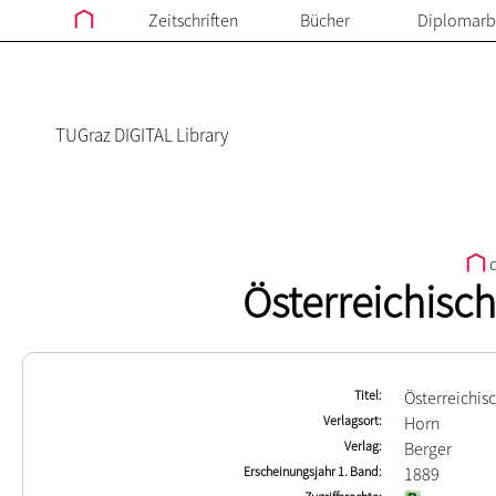
Zeitschriften
Bücher
Diplomarb
TUGraz DIGITAL Library
d
Österreichisc
Titel
Österreichis
Verlagsort
Horn
Verlag
Berger
Erscheinungsjahr 1. Band
1889