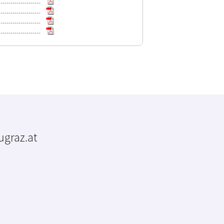
tugraz.at
m