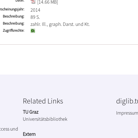
Datei
[14.66 MB]
rscheinungsjahr
2014
Beschreibung
89 S.
Beschreibung
zahlr. Ill., graph. Darst. und Kt.
Zugriffsrechte
Related Links
diglib.
TU Graz
Impressu
Universitätsbibliothek
ccess und
Extern