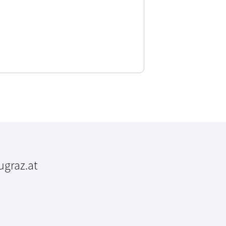
tugraz.at
m