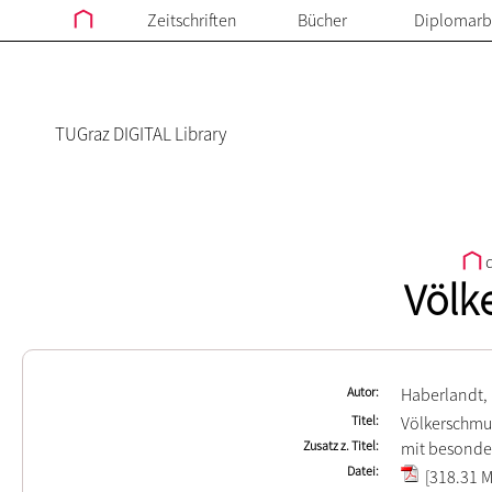
Zeitschriften
Bücher
Diplomarb
TUGraz DIGITAL Library
d
Völk
Autor
Haberlandt,
Titel
Völkerschmu
Zusatz z. Titel
mit besonde
Datei
[318.31 M