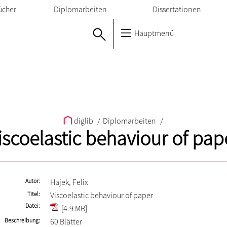
ücher
Diplomarbeiten
Dissertationen
Hauptmenü
diglib
/
Diplomarbeiten
/
iscoelastic behaviour of pap
Autor
Hajek, Felix
Titel
Viscoelastic behaviour of paper
Datei
[4.9 MB]
Beschreibung
60 Blätter