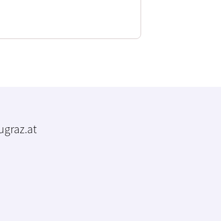
tugraz.at
m