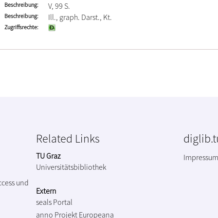
Beschreibung
V, 99 S.
Beschreibung
Ill., graph. Darst., Kt.
Zugriffsrechte
Related Links
diglib.
TU Graz
Impressu
Universitätsbibliothek
ccess und
Extern
seals Portal
anno Projekt
Europeana