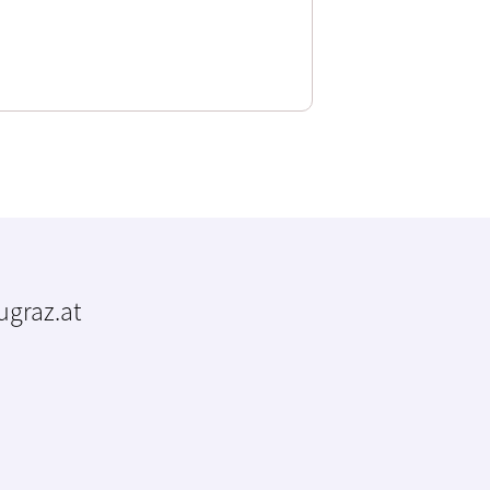
tugraz.at
m