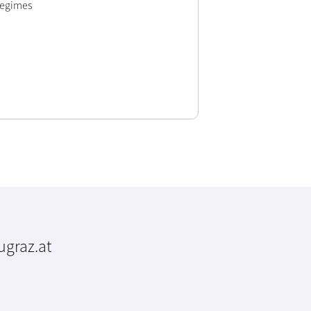
regimes
tugraz.at
m