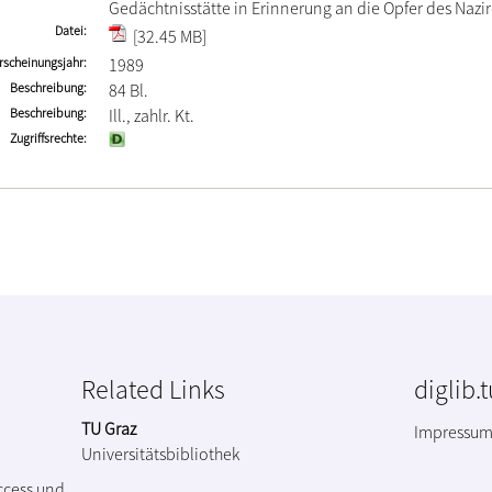
Gedächtnisstätte in Erinnerung an die Opfer des Nazi
Datei
[32.45 MB]
rscheinungsjahr
1989
Beschreibung
84 Bl.
Beschreibung
Ill., zahlr. Kt.
Zugriffsrechte
Related Links
diglib.
TU Graz
Impressu
Universitätsbibliothek
ccess und