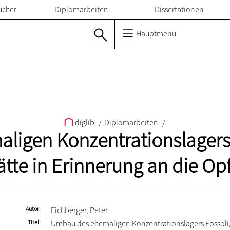
ücher
Diplomarbeiten
Dissertationen
Hauptmenü
diglib
/
Diplomarbeiten
/
igen Konzentrationslagers F
ätte in Erinnerung an die Op
Autor
Eichberger, Peter
Titel
Umbau des ehemaligen Konzentrationslagers Fossoli/I