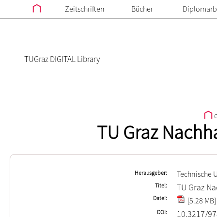
Zeitschriften
Bücher
Diplomarb
TUGraz DIGITAL Library
d
TU Graz Nachha
Herausgeber
Technische U
Titel
TU Graz Na
Datei
[5.28 MB]
DOI
10.3217/97