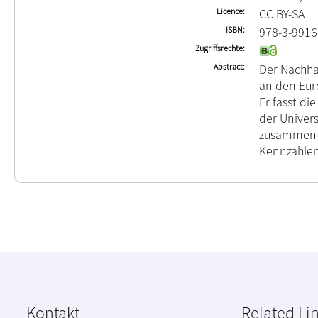
Licence
CC BY-SA
ISBN
978-3-9916
Zugriffsrechte
Abstract
Der Nachhal
an den Eur
Er fasst d
der Univer
zusammen u
Kennzahlen 
Kontakt
Related Li