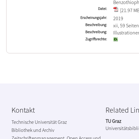
Benzothiop
Datei
[21.97 MB
Erscheinungsjahr
2019
Beschreibung
xii, 59 Seiten
Beschreibung
Illustration
Zugriffsrechte
Kontakt
Related Li
TU Graz
Technische Universität Graz
Universitätsbibl
Bibliothek und Archiv
Zeitschriftenmanagement, Open Access und