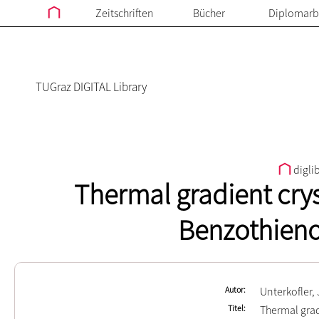
Zeitschriften
Bücher
Diplomarb
TUGraz DIGITAL Library
digli
Thermal gradient crys
Benzothien
Autor
Unterkofler,
Titel
Thermal grad