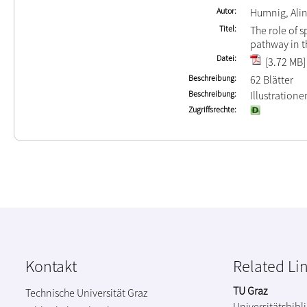
Autor
Humnig, Ali
Titel
The role of 
pathway in 
Datei
[3.72 MB]
Beschreibung
62 Blätter
Beschreibung
Illustration
Zugriffsrechte
Kontakt
Related Li
TU Graz
Technische Universität Graz
Universitätsbibl