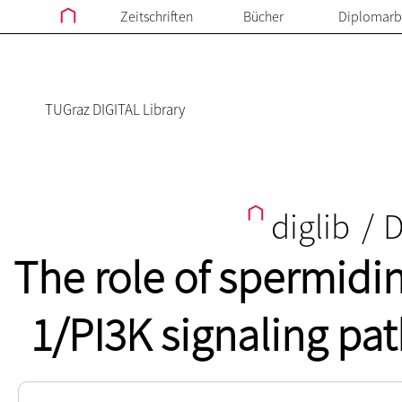
Zeitschriften
Bücher
Diplomarb
TUGraz DIGITAL Library
diglib
/
D
The role of spermidin
1/PI3K signaling pa