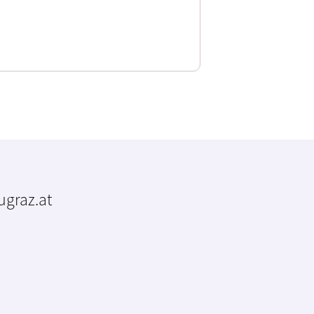
tugraz.at
m