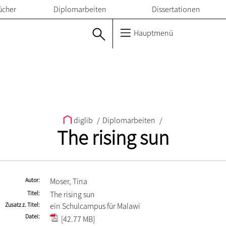
ücher
Diplomarbeiten
Dissertationen
Hauptmenü
diglib
/
Diplomarbeiten
/
The rising sun
Autor
Moser, Tina
Titel
The rising sun
Zusatz z. Titel
ein Schulcampus für Malawi
Datei
[42.77 MB]