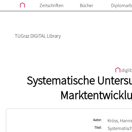
Zeitschriften
Bücher
Diplomarb
TUGraz DIGITAL Library
digli
Systematische Unters
Marktentwicklu
Autor
Kröss, Hann
Titel
Systematisc