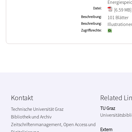
Energiespei
Datei
[6.59 MB]
Beschreibung
101 Blätter
Beschreibung
Illustration
Zugriffsrechte
Kontakt
Related Li
TU Graz
Technische Universität Graz
Universitätsbibl
Bibliothek und Archiv
Zeitschriftenmanagement, Open Access und
Extern
Digitalisierung