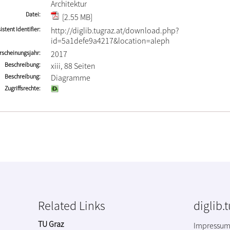
Architektur
Datei
[2.55 MB]
istent Identifier
http://diglib.tugraz.at/download.php?
id=5a1defe9a4217&location=aleph
rscheinungsjahr
2017
Beschreibung
xiii, 88 Seiten
Beschreibung
Diagramme
Zugriffsrechte
Related Links
diglib.
TU Graz
Impressu