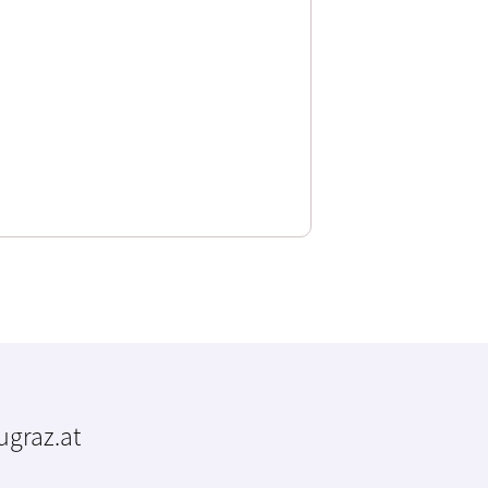
tugraz.at
m