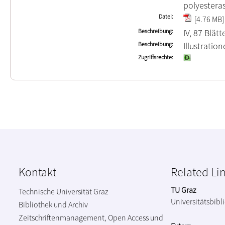
polyestera
Datei
[4.76 MB]
Beschreibung
IV, 87 Blätt
Beschreibung
Illustrati
Zugriffsrechte
Kontakt
Related Li
TU Graz
Technische Universität Graz
Universitätsbibl
Bibliothek und Archiv
Zeitschriftenmanagement, Open Access und