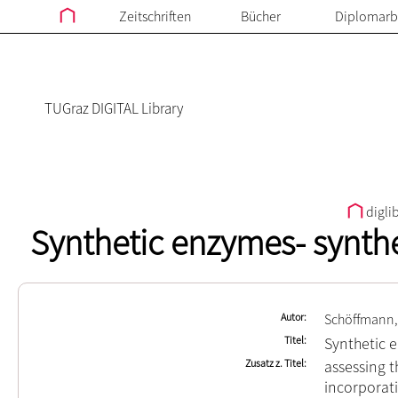
Zeitschriften
Bücher
Diplomarb
TUGraz DIGITAL Library
digli
Synthetic enzymes- synthe
Autor
Schöffmann,
Titel
Synthetic e
Zusatz z. Titel
assessing t
incorporat