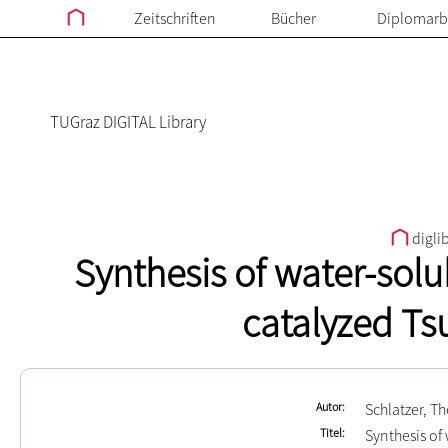
Zeitschriften
Bücher
Diplomarb
TUGraz DIGITAL Library
digli
Synthesis of water-solu
catalyzed Tsu
Autor
Schlatzer, T
Titel
Synthesis of