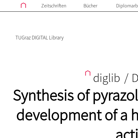
Zeitschriften
Bücher
Diplomarb
TUGraz DIGITAL Library
diglib
/
D
Synthesis of pyrazo
development of a 
acti