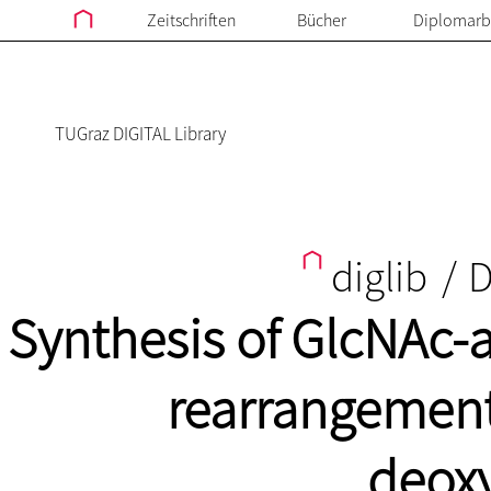
Zeitschriften
Bücher
Diplomarb
TUGraz DIGITAL Library
diglib
/
D
Synthesis of GlcNAc-
rearrangement
deox