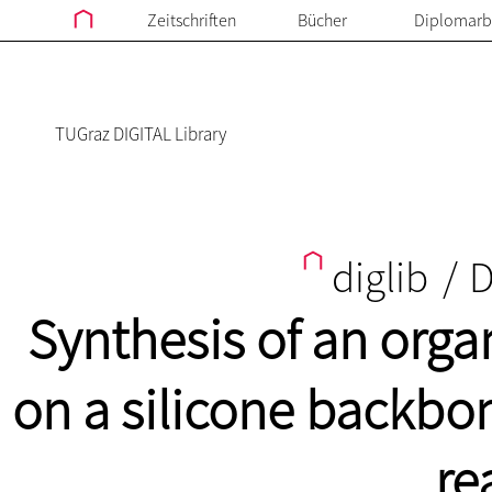
Zeitschriften
Bücher
Diplomarb
TUGraz DIGITAL Library
diglib
/
D
Synthesis of an orga
on a silicone backbon
re