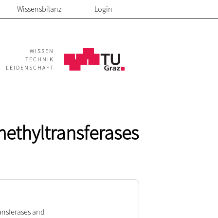
Wissensbilanz
Login
WISSEN
TECHNIK
LEIDENSCHAFT
methyltransferases
ansferases and