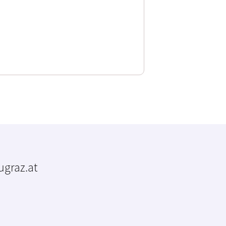
tugraz.at
m