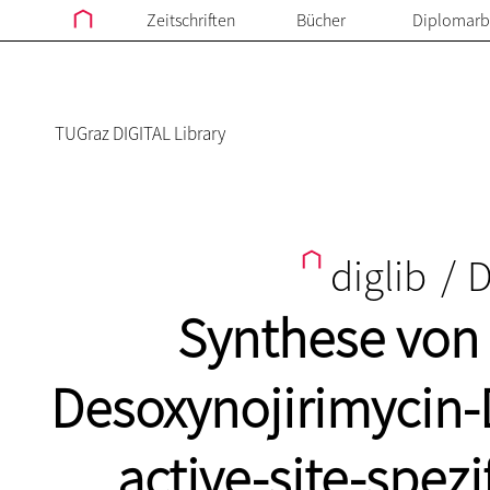
Zeitschriften
Bücher
Diplomarb
TUGraz DIGITAL Library
diglib
/
D
Synthese von 
Desoxynojirimycin-D
active-site-spez