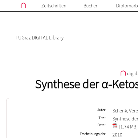
Zeitschriften
Bücher
Diplomarb
TUGraz DIGITAL Library
digli
Synthese der α-Ketos
Autor
Schenk, Ver
Titel
Synthese der
Datei
[1.74 MB]
Erscheinungsjahr
2010