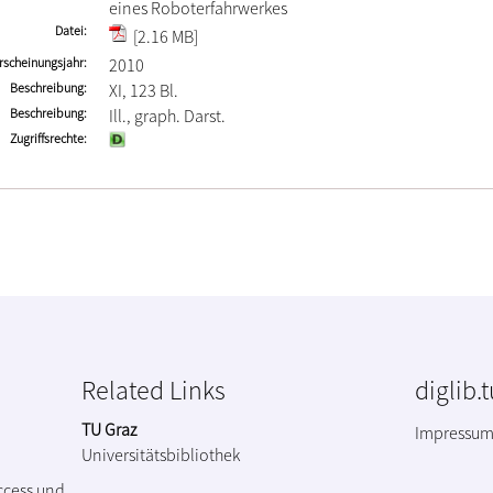
eines Roboterfahrwerkes
Datei
[2.16 MB]
rscheinungsjahr
2010
Beschreibung
XI, 123 Bl.
Beschreibung
Ill., graph. Darst.
Zugriffsrechte
Related Links
diglib.
TU Graz
Impressu
Universitätsbibliothek
ccess und