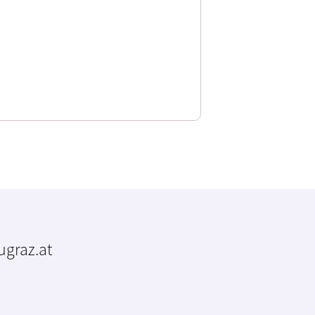
tugraz.at
m