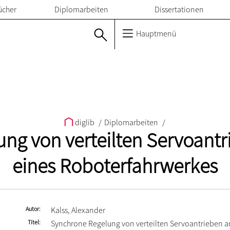
ücher
Diplomarbeiten
Dissertationen
Hauptmenü
diglib
/
Diplomarbeiten
/
ng von verteilten Servoantr
eines Roboterfahrwerkes
Autor
Kalss, Alexander
Titel
Synchrone Regelung von verteilten Servoantrieben a