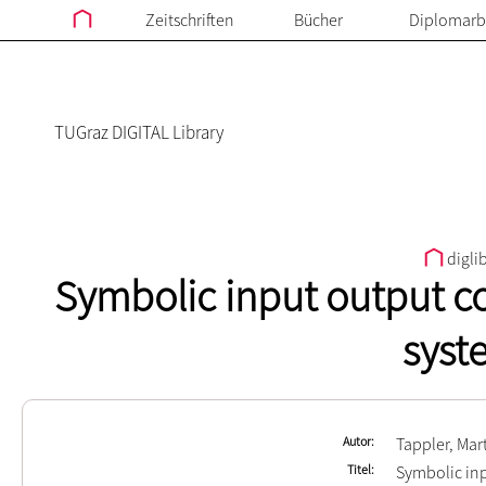
Zeitschriften
Bücher
Diplomarb
TUGraz DIGITAL Library
digli
Symbolic input output c
syst
Autor
Tappler, Mar
Titel
Symbolic inp