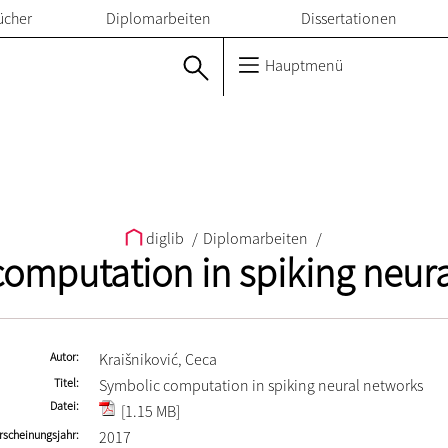
ücher
Diplomarbeiten
Dissertationen
Hauptmenü
diglib
/
Diplomarbeiten
/
omputation in spiking neur
Autor
Kraišniković, Ceca
Titel
Symbolic computation in spiking neural networks
Datei
[1.15 MB]
rscheinungsjahr
2017