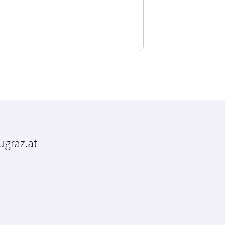
tugraz.at
m