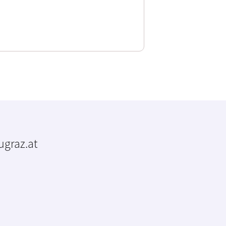
tugraz.at
m