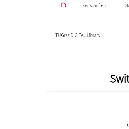
Zeitschriften
B
TUGraz DIGITAL Library
Swi
E