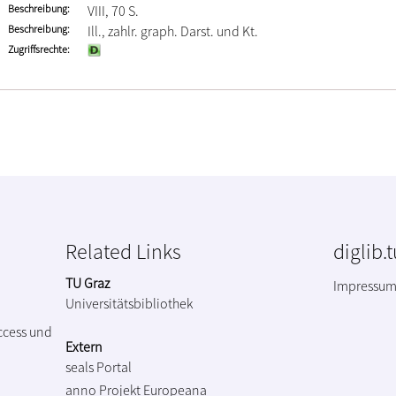
Beschreibung
VIII, 70 S.
Beschreibung
Ill., zahlr. graph. Darst. und Kt.
Zugriffsrechte
Related Links
diglib.
TU Graz
Impressu
Universitätsbibliothek
ccess und
Extern
seals Portal
anno Projekt
Europeana