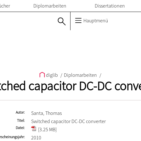
ücher
Diplomarbeiten
Dissertationen
Hauptmenü
diglib
/
Diplomarbeiten
/
tched capacitor DC-DC conve
Autor
Santa, Thomas
Titel
Switched capacitor DC-DC converter
Datei
[3.25 MB]
rscheinungsjahr
2010