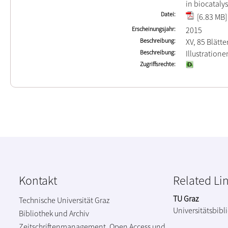
in biocatalys
Datei
[6.83 MB]
Erscheinungsjahr
2015
Beschreibung
XV, 85 Blätte
Beschreibung
Illustration
Zugriffsrechte
Kontakt
Related Li
TU Graz
Technische Universität Graz
Universitätsbibl
Bibliothek und Archiv
Zeitschriftenmanagement, Open Access und