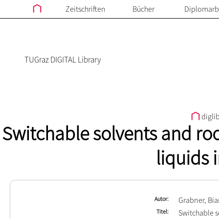
Zeitschriften
Bücher
Diplomarb
TUGraz DIGITAL Library
digli
Switchable solvents and ro
liquids 
Autor
Grabner, Bi
Titel
Switchable s