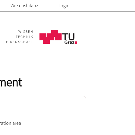
Wissensbilanz
Login
WISSEN
TECHNIK
LEIDENSCHAFT
pment
ration area