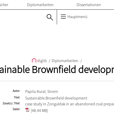
ücher
Diplomarbeiten
Dissertationen
Hauptmenü
diglib
/
Diplomarbeiten
/
ainable Brownfield develo
Autor
Papila-Kural, Sinem
Titel
Sustainable Brownfield development
Zusatz z. Titel
case study in Zonguldak in an abandoned coal prepa
Datei
[48.44 MB]