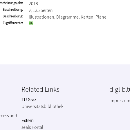
rscheinungsjahr
2018
Beschreibung
v, 135 Seiten
Beschreibung
Illustrationen, Diagramme, Karten, Pläne
Zugriffsrechte
Related Links
diglib.
TU Graz
Impressu
Universitätsbibliothek
ccess und
Extern
seals Portal