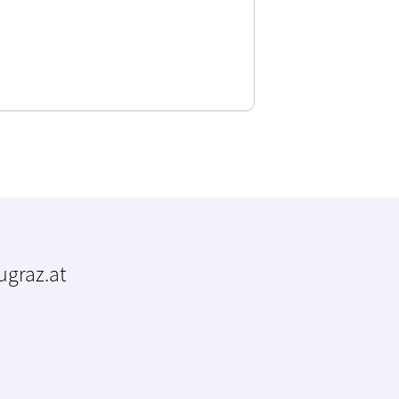
tugraz.at
m