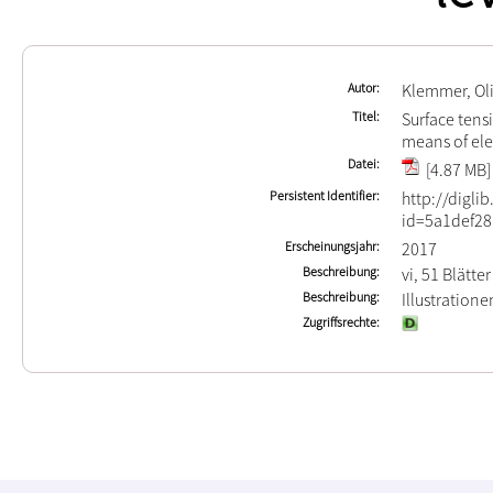
Autor
Klemmer, Ol
Titel
Surface tens
means of ele
Datei
[4.87 MB]
Persistent Identifier
http://digli
id=5a1def28
Erscheinungsjahr
2017
Beschreibung
vi, 51 Blätter
Beschreibung
Illustration
Zugriffsrechte