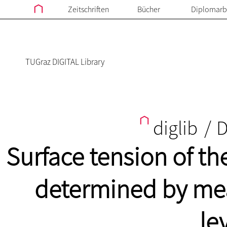
Zeitschriften
Bücher
Diplomarb
TUGraz DIGITAL Library
diglib
/
D
Surface tension of th
determined by mea
le