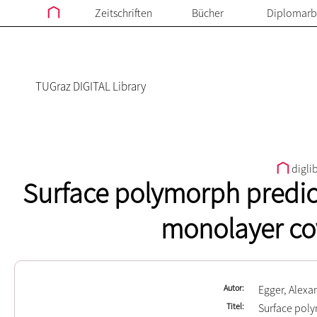
Zeitschriften
Bücher
Diplomarb
TUGraz DIGITAL Library
digli
Surface polymorph predict
monolayer co
Autor
Egger, Alexa
Titel
Surface poly