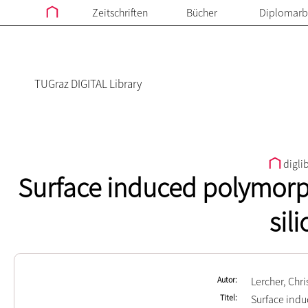
Zeitschriften
Bücher
Diplomarb
TUGraz DIGITAL Library
digli
Surface induced polymorph
sil
Autor
Lercher, Chr
Titel
Surface indu