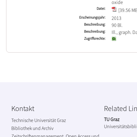
oxide
Datei
[39.56 MB
Erscheinungsjahr
2013
Beschreibung
90 Bl.
Beschreibung
Ill., graph. D
Zugriffsrechte
Kontakt
Related Li
TU Graz
Technische Universität Graz
Universitätsbibl
Bibliothek und Archiv
Zeitschriftenmanagement, Open Access und