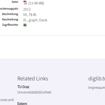
Datei
[13.48 MB]
rscheinungsjahr
2012
Beschreibung
VII, 78 Bl.
Beschreibung
Ill., graph. Darst.
Zugriffsrechte
Related Links
diglib.
TU Graz
Impressu
Universitätsbibliothek
ccess und
Extern