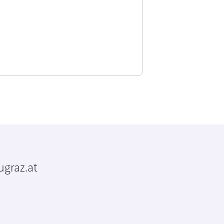
tugraz.at
m