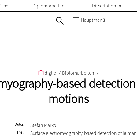
ücher
Diplomarbeiten
Dissertationen
Hauptmenü
diglib
/
Diplomarbeiten
/
omyography-based detectio
motions
Autor
Stefan Marko
Titel
Surface electromyography-based detection of huma