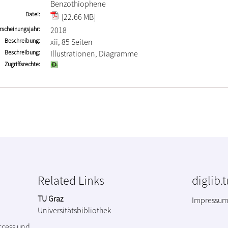
Benzothiophene
Datei
[22.66 MB]
rscheinungsjahr
2018
Beschreibung
xii, 85 Seiten
Beschreibung
Illustrationen, Diagramme
Zugriffsrechte
Related Links
diglib.
TU Graz
Impressu
Universitätsbibliothek
ccess und