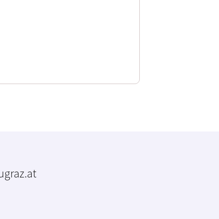
tugraz.at
m