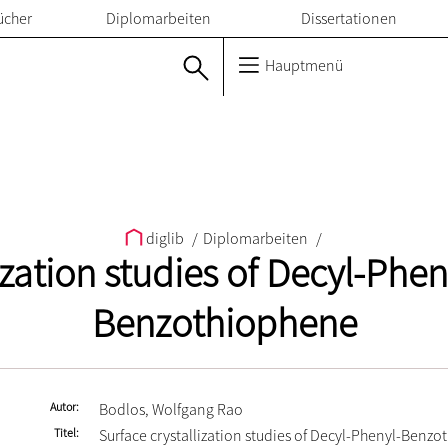
ücher
Diplomarbeiten
Dissertationen
Hauptmenü
diglib
/
Diplomarbeiten
/
lization studies of Decyl-Phe
Benzothiophene
Autor
Bodlos, Wolfgang Rao
Titel
Surface crystallization studies of Decyl-Phenyl-Benzo