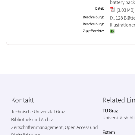
battery pack
Datei
[3.03 MB]
Beschreibung
IX, 128 Blätt
Beschreibung
Illustratione
Zugriffsrechte
Kontakt
Related Li
TU Graz
Technische Universität Graz
Universitätsbibl
Bibliothek und Archiv
Zeitschriftenmanagement, Open Access und
Extern
Digitalisierung