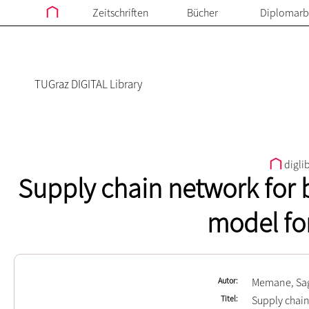
Zeitschriften
Bücher
Diplomarb
TUGraz DIGITAL Library
digli
Supply chain network for b
model fo
Autor
Memane, Sag
Titel
Supply chain