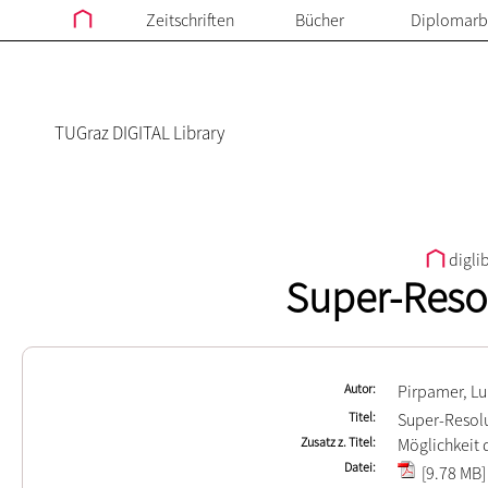
Zeitschriften
Bücher
Diplomarb
TUGraz DIGITAL Library
digli
Super-Resol
Autor
Pirpamer, Lu
Titel
Super-Resolu
Zusatz z. Titel
Möglichkeit 
Datei
[9.78 MB]