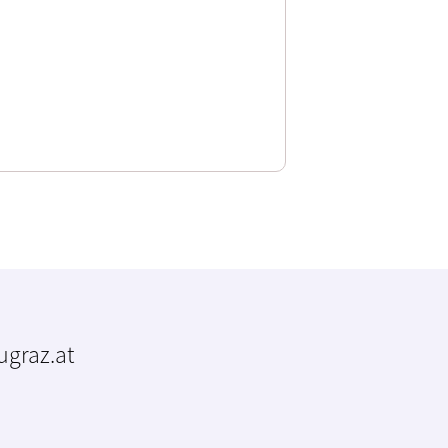
tugraz.at
m