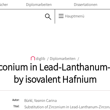
ücher
Diplomarbeiten
Dissertationen
Hauptmenü
diglib
/
Diplomarbeiten
/
irconium in Lead-Lanthanum-
by isovalent Hafnium
Autor
Bürkl, Yasmin Carina
Titel
Substitution of Zirconium in Lead-Lanthanum-Zircon