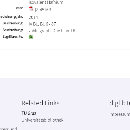
isovalent Hafnium
Datei
[8.45 MB]
rscheinungsjahr
2014
Beschreibung
IV Bl., Bl. 6 - 87
Beschreibung
zahlr. graph. Darst. und Kt.
Zugriffsrechte
Related Links
diglib.
TU Graz
Impressu
Universitätsbibliothek
ccess und