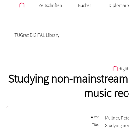
Zeitschriften
Bücher
Diplomarb
TUGraz DIGITAL Library
digli
Studying non-mainstream m
music re
Autor
Müllner, Pet
Titel
Studying non