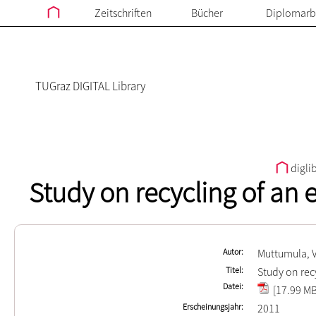
Zeitschriften
Bücher
Diplomarb
TUGraz DIGITAL Library
digli
Study on recycling of an e
Autor
Muttumula, 
Titel
Study on recy
Datei
[17.99 MB
Erscheinungsjahr
2011