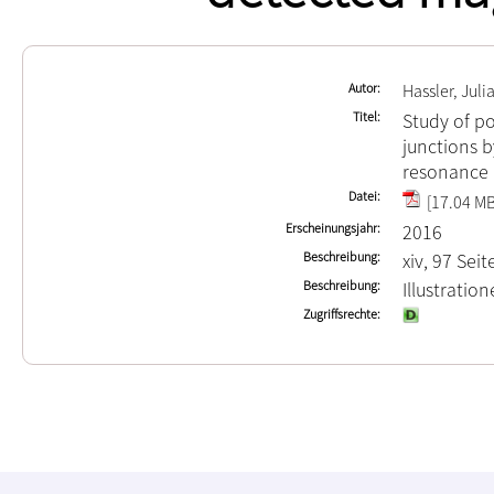
Autor
Hassler, Juli
Titel
Study of po
junctions b
resonance
Datei
[17.04 MB
Erscheinungsjahr
2016
Beschreibung
xiv, 97 Seit
Beschreibung
Illustrati
Zugriffsrechte