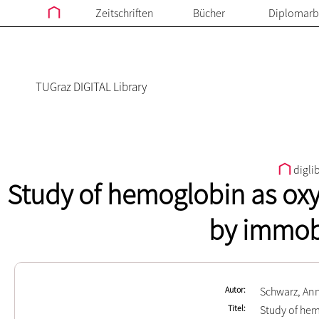
Zeitschriften
Bücher
Diplomarb
TUGraz DIGITAL Library
digli
Study of hemoglobin as oxy
by immob
Autor
Schwarz, An
Titel
Study of hem