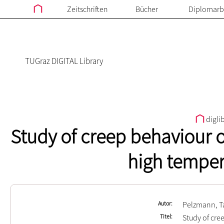
Zeitschriften
Bücher
Diplomarb
TUGraz DIGITAL Library
digli
Study of creep behaviour 
high temper
Autor
Pelzmann, T
Titel
Study of cre