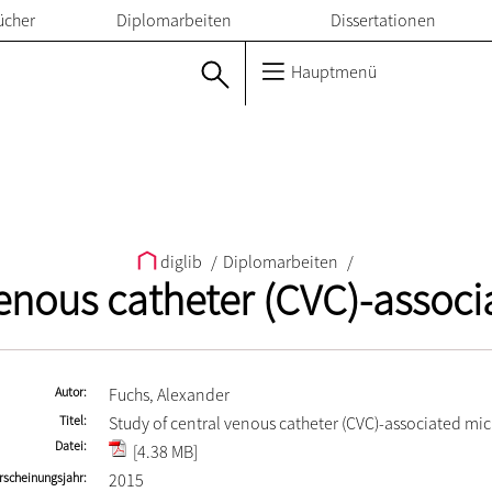
ücher
Diplomarbeiten
Dissertationen
Hauptmenü
diglib
/
Diplomarbeiten
/
venous catheter (CVC)-asso
Autor
Fuchs, Alexander
Titel
Study of central venous catheter (CVC)-associated m
Datei
[4.38 MB]
rscheinungsjahr
2015