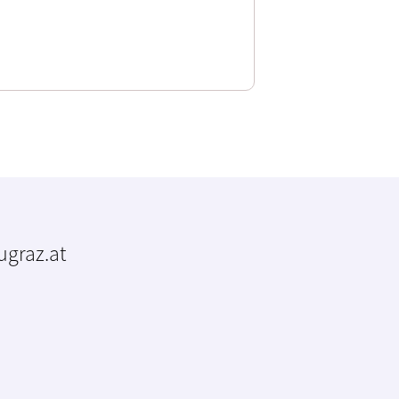
tugraz.at
m