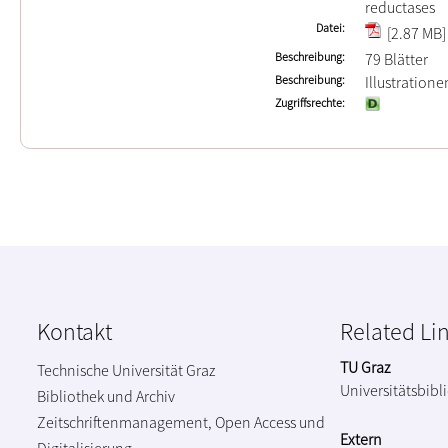
reductases
Datei
[2.87 MB]
Beschreibung
79 Blätter
Beschreibung
Illustration
Zugriffsrechte
Kontakt
Related Li
TU Graz
Technische Universität Graz
Universitätsbibl
Bibliothek und Archiv
Zeitschriftenmanagement, Open Access und
Extern
Digitalisierung