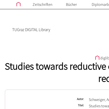
Zeitschriften
Bücher
Diplomarb
TUGraz DIGITAL Library
digli
Studies towards reductive 
re
Autor
Schweiger, 
Titel
Studies towa