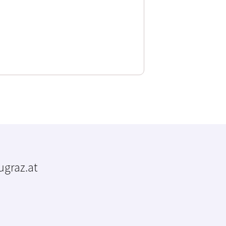
tugraz.at
m