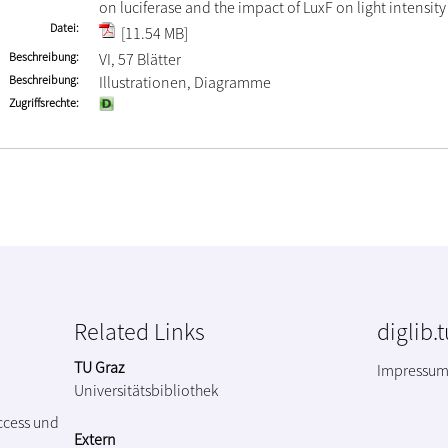
on luciferase and the impact of LuxF on light intensity
Datei
[11.54 MB]
Beschreibung
VI, 57 Blätter
Beschreibung
Illustrationen, Diagramme
Zugriffsrechte
Related Links
diglib.
TU Graz
Impressu
Universitätsbibliothek
ccess und
Extern