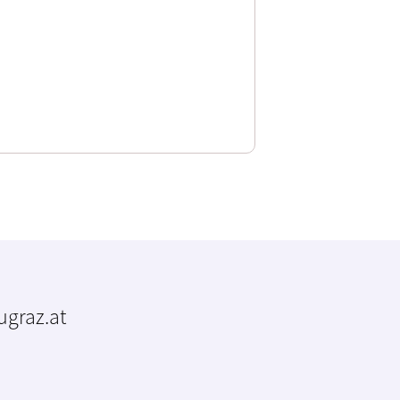
tugraz.at
m