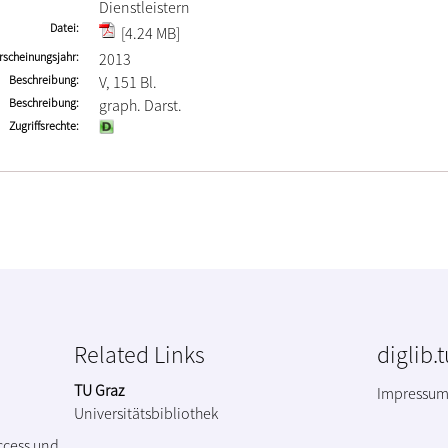
Dienstleistern
Datei
[4.24 MB]
rscheinungsjahr
2013
Beschreibung
V, 151 Bl.
Beschreibung
graph. Darst.
Zugriffsrechte
Related Links
diglib.
TU Graz
Impressu
Universitätsbibliothek
ccess und