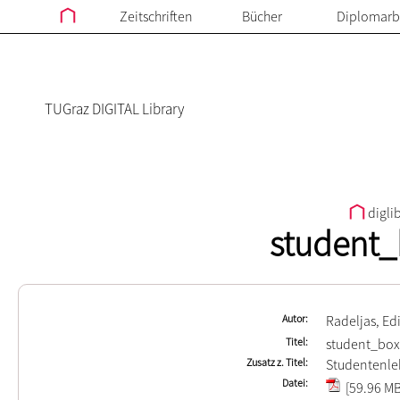
Zeitschriften
Bücher
Diplomarb
TUGraz DIGITAL Library
digli
student_
Autor
Radeljas, Ed
Titel
student_box
Zusatz z. Titel
Studentenle
Datei
[59.96 MB