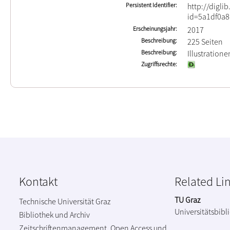
Persistent Identifier
http://digli
id=5a1df0a8
Erscheinungsjahr
2017
Beschreibung
225 Seiten
Beschreibung
Illustratione
Zugriffsrechte
Kontakt
Related Li
TU Graz
Technische Universität Graz
Universitätsbibl
Bibliothek und Archiv
Zeitschriftenmanagement, Open Access und