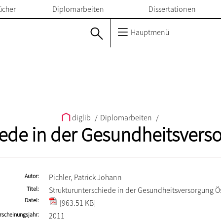
ücher
Diplomarbeiten
Dissertationen
Hauptmenü
diglib
/
Diplomarbeiten
/
ede in der Gesundheitsvers
Autor
Pichler, Patrick Johann
Titel
Strukturunterschiede in der Gesundheitsversorgung Ös
Datei
[963.51 KB]
rscheinungsjahr
2011