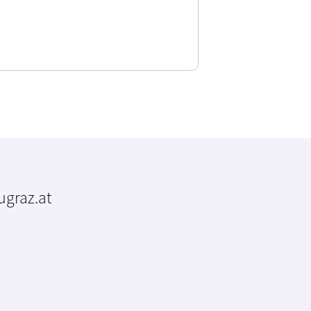
tugraz.at
m