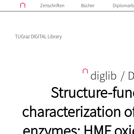
Zeitschriften
Bücher
Diplomarb
TUGraz DIGITAL Library
diglib
/
D
Structure-fun
characterization 
enzymes: HMF oxi