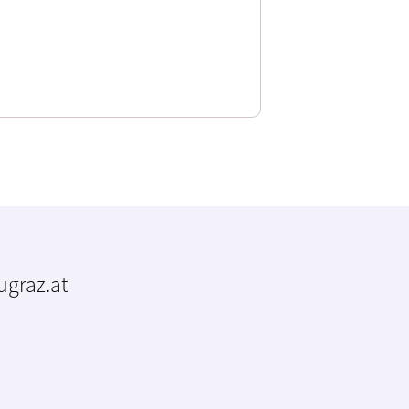
tugraz.at
m