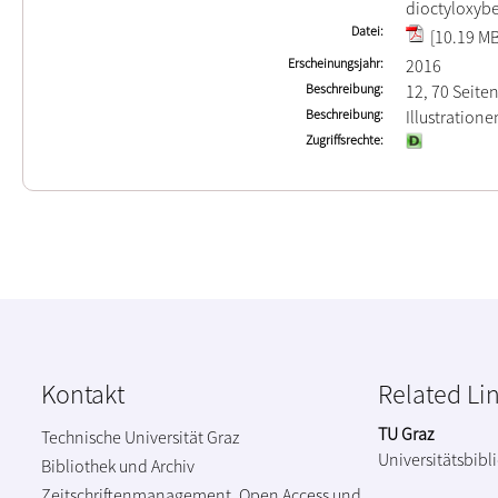
dioctyloxyb
Datei
[10.19 MB
Erscheinungsjahr
2016
Beschreibung
12, 70 Seite
Beschreibung
Illustration
Zugriffsrechte
Kontakt
Related Li
TU Graz
Technische Universität Graz
Universitätsbibl
Bibliothek und Archiv
Zeitschriftenmanagement, Open Access und