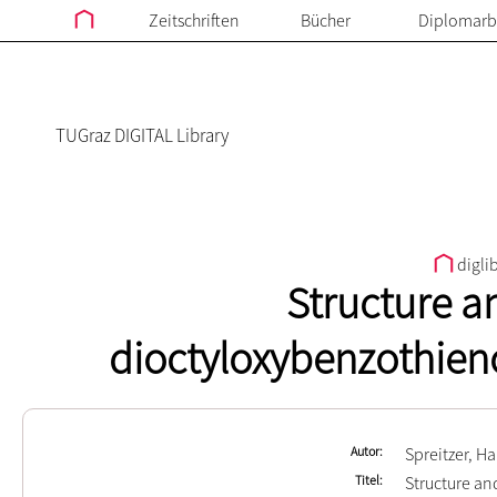
Zeitschriften
Bücher
Diplomarb
TUGraz DIGITAL Library
digli
Structure a
dioctyloxybenzothien
Autor
Spreitzer, Ha
Titel
Structure a